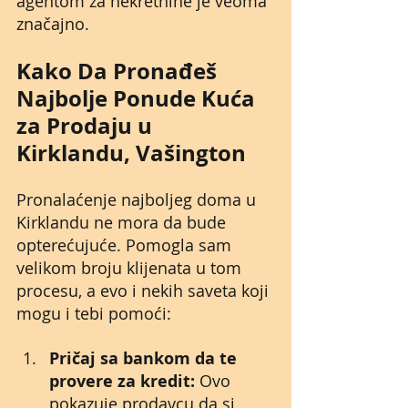
agentom za nekretnine je veoma 
značajno.
Kako Da Pronađeš 
Najbolje Ponude Kuća 
za Prodaju u 
Kirklandu, Vašington
Pronalaćenje najboljeg doma u 
Kirklandu ne mora da bude 
opterećujuće. Pomogla sam 
velikom broju klijenata u tom 
procesu, a evo i nekih saveta koji 
mogu i tebi pomoći:
Pričaj sa bankom da te 
provere za kredit:
 Ovo 
pokazuje prodavcu da si 