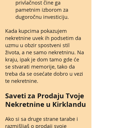
privlačnost čine ga 
pametnim izborom za 
dugoročnu investiciju.
Kada kupcima pokazujem 
nekretnine uvek ih podsetim da 
uzmu u obzir spostveni stil 
života, a ne samo nekretninu. Na 
kraju, ipak je dom tamo gde će 
se stvarati memorije, tako da 
treba da se osećate dobro u vezi 
te nekretnine.
Saveti za Prodaju Tvoje 
Nekretnine u Kirklandu
Ako si sa druge strane tarabe i 
razmišljaš o prodaji svoje 