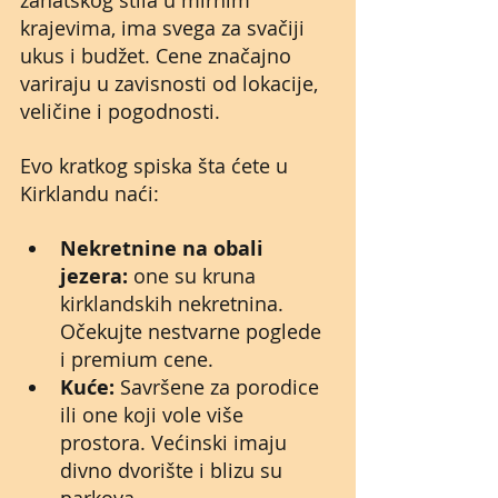
zanatskog stila u mirnim 
krajevima, ima svega za svačiji 
ukus i budžet. Cene značajno 
variraju u zavisnosti od lokacije, 
veličine i pogodnosti.
Evo kratkog spiska šta ćete u 
Kirklandu naći:
Nekretnine na obali 
jezera:
 one su kruna 
kirklandskih nekretnina. 
Očekujte nestvarne poglede 
i premium cene.
Kuće:
 Savršene za porodice 
ili one koji vole više 
prostora. Većinski imaju 
divno dvorište i blizu su 