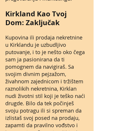
Kirkland Kao Tvoj 
Dom: Zaključak
Kupovina ili prodaja nekretnine 
u Kirklandu je uzbudljivo 
putovanje, i to je nešto oko čega 
sam ja pasionirana da ti 
pomognem da navigiraš. Sa 
svojim divnim pejzažom, 
živahnom zajednicom i tržištem 
raznolikih nekretnina, Kirklan 
nudi životni stil koji je teško naći 
drugde. Bilo da tek počinješ 
svoju potragu ili si spreman da 
izlistaš svoj posed na prodaju, 
zapamti da pravilno vođstvo i 