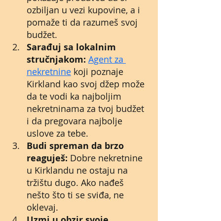
ozbiljan u vezi kupovine, a i 
pomaže ti da razumeš svoj 
budžet.
Sarađuj sa lokalnim 
stručnjakom:
Agent za 
nekretnine
 koji poznaje 
Kirkland kao svoj džep može 
da te vodi ka najboljim 
nekretninama za tvoj budžet 
i da pregovara najbolje 
uslove za tebe. 
Budi spreman da brzo 
reaguješ:
 Dobre nekretnine 
u Kirklandu ne ostaju na 
tržištu dugo. Ako nađeš 
nešto što ti se sviđa, ne 
oklevaj.  
Uzmi u obzir svoje 