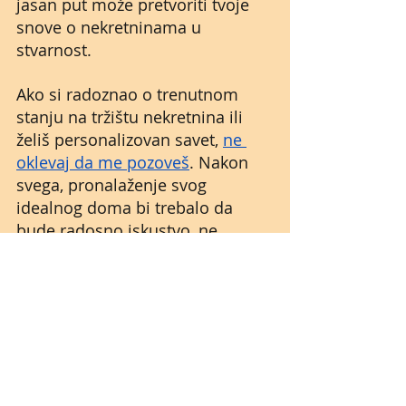
jasan put može pretvoriti tvoje 
snove o nekretninama u 
stvarnost.  
Ako si radoznao o trenutnom 
stanju na tržištu nekretnina ili 
želiš personalizovan savet, 
ne 
oklevaj da me pozoveš
. Nakon 
svega, pronalaženje svog 
idealnog doma bi trebalo da 
bude radosno iskustvo, ne 
stresno. Za nove početke u 
Kirklandu!
NEKRETNINE U KIRKLANDU