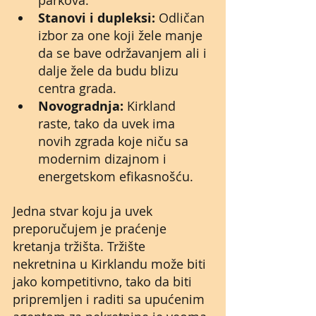
parkova.
Stanovi i dupleksi:
 Odličan 
izbor za one koji žele manje 
da se bave održavanjem ali i 
dalje žele da budu blizu 
centra grada.
Novogradnja:
 Kirkland 
raste, tako da uvek ima 
novih zgrada koje niču sa 
modernim dizajnom i 
energetskom efikasnošću. 
Jedna stvar koju ja uvek 
preporučujem je praćenje 
kretanja tržišta.
Tržište 
nekretnina u Kirklandu može biti 
jako kompetitivno, tako da biti 
pripremljen i raditi sa upućenim 