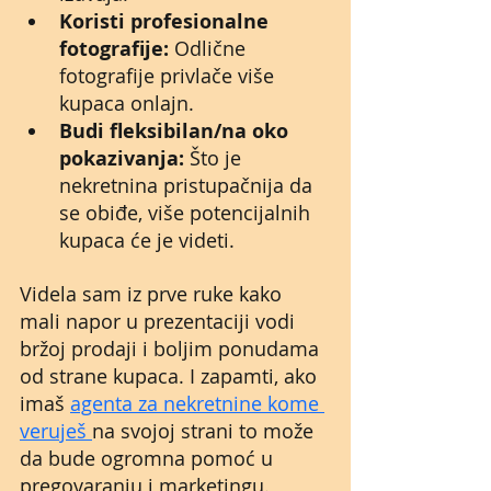
Koristi profesionalne 
fotografije:
 Odlične 
fotografije privlače više 
kupaca onlajn.
Budi fleksibilan/na oko 
pokazivanja:
 Što je 
nekretnina pristupačnija da 
se obiđe, više potencijalnih 
kupaca će je videti.
Videla sam iz prve ruke kako 
mali napor u prezentaciji vodi 
bržoj prodaji i boljim ponudama 
od strane kupaca. I zapamti, ako 
imaš 
agenta za nekretnine kome 
veruješ 
na svojoj strani to može 
da bude ogromna pomoć u 
pregovaranju i marketingu.