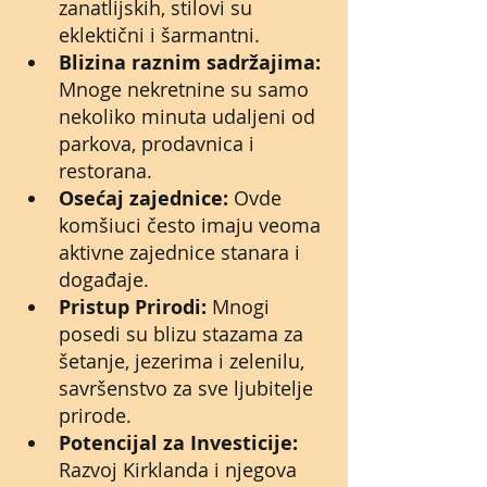
zanatlijskih, stilovi su 
eklektični i šarmantni.
Blizina raznim sadržajima:
Mnoge nekretnine su samo 
nekoliko minuta udaljeni od 
parkova, prodavnica i 
restorana. 
Osećaj zajednice:
 Ovde 
komšiuci često imaju veoma 
aktivne zajednice stanara i 
događaje.
Pristup Prirodi:
 Mnogi 
posedi su blizu stazama za 
šetanje, jezerima i zelenilu, 
savršenstvo za sve ljubitelje 
prirode. 
Potencijal za Investicije:
Razvoj Kirklanda i njegova 