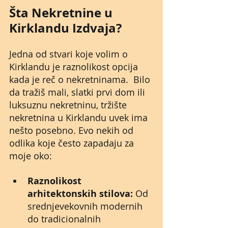
Šta Nekretnine u 
Kirklandu Izdvaja?
Jedna od stvari koje volim o 
Kirklandu je raznolikost opcija 
kada je reč o nekretninama.
 Bilo 
da tražiš mali, slatki prvi dom ili 
luksuznu nekretninu, tržište 
nekretnina u Kirklandu uvek ima 
nešto posebno. Evo nekih od 
odlika koje često zapadaju za 
moje oko:
Raznolikost 
arhitektonskih stilova:
 Od 
srednjevekovnih modernih 
do tradicionalnih 