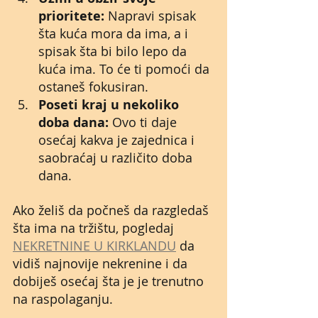
prioritete:
 Napravi spisak 
šta kuća mora da ima, a i 
spisak šta bi bilo lepo da 
kuća ima. To će ti pomoći da 
ostaneš fokusiran.
Poseti kraj u nekoliko 
doba dana:
 Ovo ti daje 
osećaj kakva je zajednica i 
saobraćaj u različito doba 
dana.
Ako želiš da počneš da razgledaš 
šta ima na tržištu, pogledaj 
NEKRETNINE U KIRKLANDU
 da 
vidiš najnovije nekrenine i da 
dobiješ osećaj šta je je trenutno 
na raspolaganju.