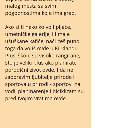
malog mesta sa svim 
pogodnostima koje ima grad. 
Ako si ti neko ko voli pijace, 
umetničke galerije, ili male 
ušuškane kafiće, naći ćeš puno 
toga da voliš ovde u Kirklandu. 
Plus, škole su visoko rangirane, 
što je veliki plus ako planirate 
porodični život ovde. I da ne 
zaboravim ljubitelje prirode i 
sportova u prirodi - sportovi na 
vodi, planinarenje i biciklizam su 
pred tvojim vratima ovde.