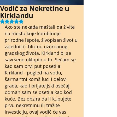
Vodič za Nekretine u
Kirklandu
Rated NaN out of 5 stars.
Ako ste nekada maštali da živite 
na mestu koje kombinuje 
prirodne lepote, živopisan život u 
zajednici i blizinu užurbanog 
gradskog života, Kirkland bi se 
savršeno uklopio u to. Sećam se 
kad sam prvi put posetila 
Kirkland - pogled na vodu, 
šarmantni komšiluci i delovi 
grada, kao i prijateljski osećaj, 
odmah sam se osetila kao kod 
kuće. Bez obzira da li kupujete 
prvu nekretninu ili tražite 
investiciju, ovaj vodič će vas 