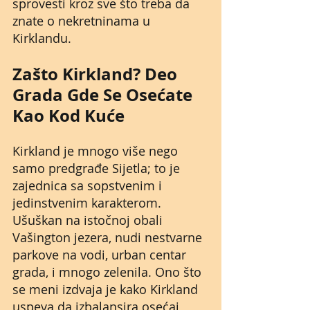
sprovesti kroz sve što treba da 
znate o nekretninama u 
Kirklandu.
Zašto Kirkland? Deo 
Grada Gde Se Osećate 
Kao Kod Kuće
Kirkland je mnogo više nego 
samo predgrađe Sijetla; to je 
zajednica sa sopstvenim i 
jedinstvenim karakterom. 
Ušuškan na istočnoj obali 
Vašington jezera, nudi nestvarne 
parkove na vodi, urban centar 
grada, i mnogo zelenila. Ono što 
se meni izdvaja je kako Kirkland 
uspeva da izbalansira osećaj 