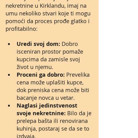
nekretnine u Kirklandu, imaj na 
umu nekoliko stvari koje ti mogu 
pomoći da proces prođe glatko i 
profitabilno:
Uredi svoj dom:
 Dobro 
isceniran prostor pomaže 
kupcima da zamisle svoj 
život u njemu.
Proceni ga dobro:
 Prevelika 
cena može uplašiti kupce, 
dok preniska cena može biti 
bacanje novca u vetar.
Naglasi jedinstvenost 
svoje nekretnine:
 Bilo da je 
prelepa bašta ili renovirana 
kuhinja, postaraj se da se to 
izdvaja.