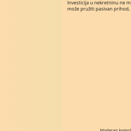
Investicija u nekretninu ne
može pružiti pasivan prihod,
Moderan komple