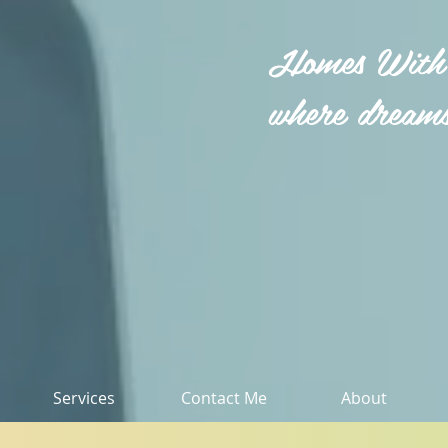
Homes With
where dreams
Services
Contact Me
About