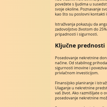
povežete s ljudima u susedstv
svoje okoline. Poznavanje sv
kao što su poslovni kontakti il
Istraživanja pokazuju da anga
zadovoljstvo životom do 25%.
pripadnosti i sigurnosti.
Ključne prednosti
Posedovanje nekretnine donos
načine. Od stabilnog prihoda
sigurnosti imovine i poveziv
privlačnom investicijom.
Finansijsko planiranje i istra
Ulaganje u nekretnine preds
vaš život. Ako razmišljate o 
posedovanje nekretnine mož