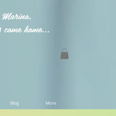
 Marina,
 come home...
Blog
More