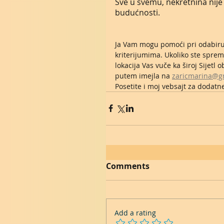
Sve u svemu, nekretnina nije 
budućnosti.
Ja Vam mogu pomoći pri odabiru n
kriterijumima. Ukoliko ste spre
lokacija Vas vuče ka široj Sijetl 
putem imejla na 
zaricmarina@g
Posetite i moj vebsajt za dodatn
Comments
Add a rating