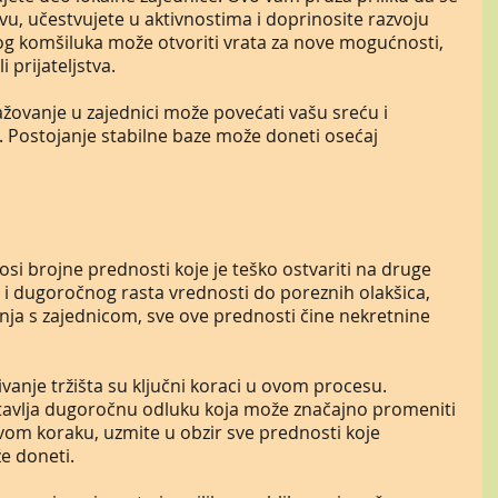
u, učestvujete u aktivnostima i doprinosite razvoju 
og komšiluka može otvoriti vrata za nove mogućnosti, 
i prijateljstva.
žovanje u zajednici može povećati vašu sreću i 
 Postojanje stabilne baze može doneti osećaj 
i brojne prednosti koje je teško ostvariti na druge 
 i dugoročnog rasta vrednosti do poreznih olakšica, 
anja s zajednicom, sve ove prednosti čine nekretnine 
živanje tržišta su ključni koraci u ovom procesu. 
tavlja dugoročnu odluku koja može značajno promeniti 
ovom koraku, uzmite u obzir sve prednosti koje 
e doneti.