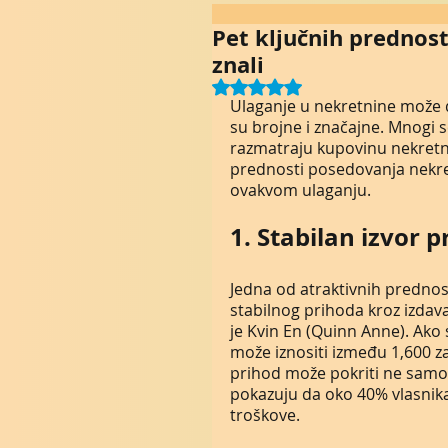
Pet ključnih prednost
znali
Rated NaN out of 5 stars.
Ulaganje u nekretnine može d
su brojne i značajne. Mnogi 
razmatraju kupovinu nekretn
prednosti posedovanja nekretn
ovakvom ulaganju.
1. Stabilan izvor 
Jedna od atraktivnih predno
stabilnog prihoda kroz izdavan
je Kvin En (Quinn Anne). Ako
može iznositi između 1,600 za
prihod može pokriti ne samo 
pokazuju da oko 40% vlasnika
troškove.