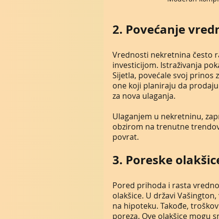
2. Povećanje vred
Vrednosti nekretnina često 
investicijom. Istraživanja p
Sijetla, povećale svoj prinos 
one koji planiraju da prodaju 
za nova ulaganja.
Ulaganjem u nekretninu, zapra
obzirom na trenutne trendove
povrat.
3. Poreske olakšic
Pored prihoda i rasta vredno
olakšice. U državi Vašington,
na hipoteku. Takođe, troškov
poreza. Ove olakšice mogu s