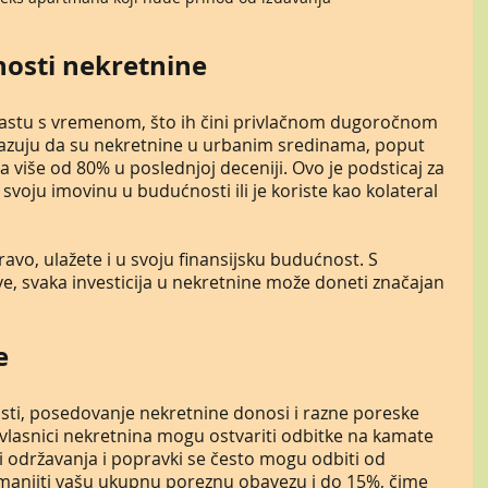
nosti nekretnine
rastu s vremenom, što ih čini privlačnom dugoročnom 
okazuju da su nekretnine u urbanim sredinama, poput 
za više od 80% u poslednjoj deceniji. Ovo je podsticaj za 
svoju imovinu u budućnosti ili je koriste kao kolateral 
vo, ulažete i u svoju finansijsku budućnost. S 
, svaka investicija u nekretnine može doneti značajan 
e
sti, posedovanje nekretnine donosi i razne poreske 
 vlasnici nekretnina mogu ostvariti odbitke na kamate 
i održavanja i popravki se često mogu odbiti od 
manjiti vašu ukupnu poreznu obavezu i do 15%, čime 