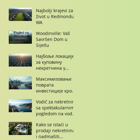
Najbolji krajevi za
život u Redmondu
WA
Woodinville: Vaš
Savršen Dom u
Sijetlu
Најбоље локације
за куповину
некретнина у
Сијетлу након
Максимизовање
запослења у
поврата
Амазону
инвестиције кроз
куповину
Vodič za nekretnine
некретнине у
sa spektakularnim
Сијетлу
pogledom na vodu
u Sijetlu
Kako se istaći u
prodaji nekretnina
i nadmašiti