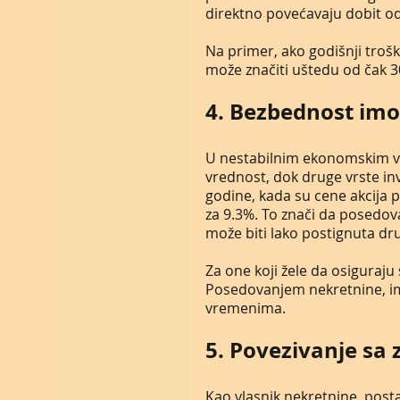
direktno povećavaju dobit od 
Na primer, ako godišnji trošk
može značiti uštedu od čak 3
4. Bezbednost imo
U nestabilnim ekonomskim vr
vrednost, dok druge vrste inv
godine, kada su cene akcija 
za 9.3%. To znači da posedova
može biti lako postignuta dr
Za one koji žele da osiguraj
Posedovanjem nekretnine, ima
vremenima.
5. Povezivanje sa
Kao vlasnik nekretnine, posta