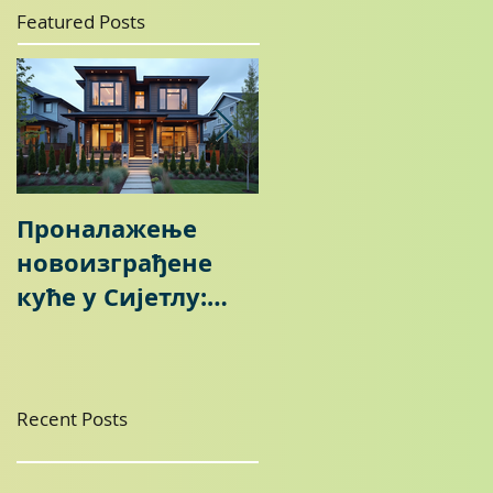
Featured Posts
Проналажење
Tržište nekretnina
новоизграђене
u Sijetlu: Da li je
куће у Сијетлу:
došlo vreme za
Савети за
kupce?
куповину нове
куће
Recent Posts