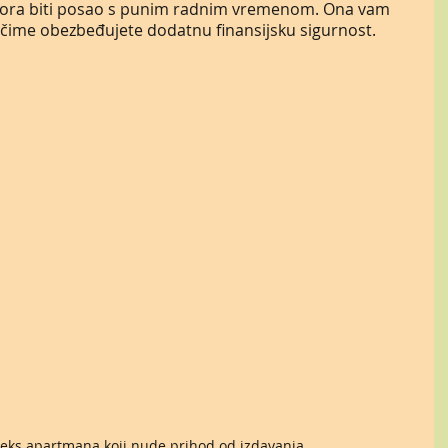
 mora biti posao s punim radnim vremenom. Ona vam 
 čime obezbeđujete dodatnu finansijsku sigurnost.
ks apartmana koji nude prihod od izdavanja