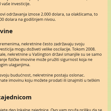
vaše investicije.
ovi održavanja iznose 2.000 dolara, sa olakšicama, to 
00 dolara na godišnjem nivou.
vine
emenima, nekretnine često zadržavaju svoju 
esticija mogu doživeti velike oscilacije. Tokom 2008. 
pale, nekretnine u Vašington državi smanjile su se samo 
nje fizičke imovine može pružiti sigurnost koja ne 
ugim ulaganjima. 
u svoju budućnost, nekretnine postaju oslonac. 
te imovinu koju možete prodati ili iznajmiti u teškim 
 zajednicom
jete deo lokalne zajednice. Ovo vam pruža priliku da se 