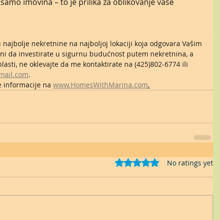
samo imovina – to je prilika za oblikovanje vaše 
ajbolje nekretnine na najboljoj lokaciji koja odgovara Vašim 
mni da investirate u sigurnu budućnost putem nekretnina, a 
oblasti, ne oklevajte da me kontaktirate na (425)802-6774 ili 
mail.com
. 
e informacije na 
www.HomesWithMarina.com
.
Rated 0 out of 5 stars.
No ratings yet