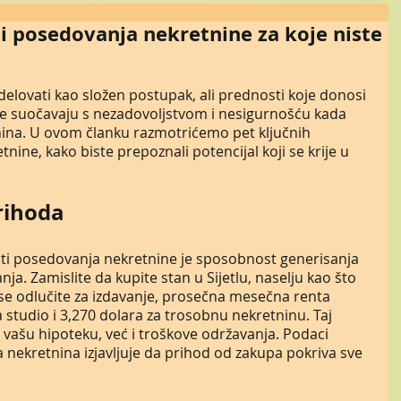
i posedovanja nekretnine za koje niste
elovati kao složen postupak, ali prednosti koje donosi 
se suočavaju s nezadovoljstvom i nesigurnošću kada 
ina. U ovom članku razmotrićemo pet ključnih 
ine, kako biste prepoznali potencijal koji se krije u 
prihoda
sti posedovanja nekretnine je sposobnost generisanja 
ja. Zamislite da kupite stan u Sijetlu, naselju kao što 
 se odlučite za izdavanje, prosečna mesečna renta 
 studio i 3,270 dolara za trosobnu nekretninu. Taj 
vašu hipoteku, već i troškove održavanja. Podaci 
 nekretnina izjavljuje da prihod od zakupa pokriva sve 